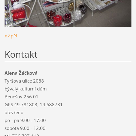
« Zpět
Kontakt
Alena Žáčková
Tyršova ulice 2088
bývalý kulturní dům
Benešov 256 01
GPS 49.781803, 14.688731
otevřeno:
po - pá 9.00 - 17.00
sobota 9.00 - 12.00
tel. 736 787 113