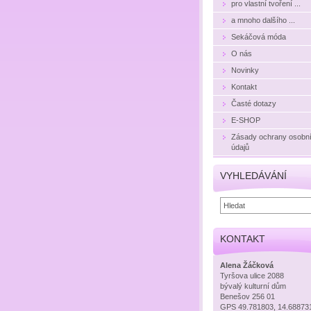
pro vlastní tvoření ...
a mnoho dalšího ...
Sekáčová móda
O nás
Novinky
Kontakt
Časté dotazy
E-SHOP
Zásady ochrany osobn
údajů
VYHLEDÁVÁNÍ
KONTAKT
Alena Žáčková
Tyršova ulice 2088
bývalý kulturní dům
Benešov 256 01
GPS 49.781803, 14.68873