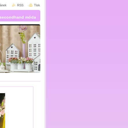
ránek
RSS
Tisk
 a secondhand móda