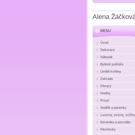
Alena Žáčkov
MENU
Úvod
Dekorace
Nábytek
Bylinné polštáře
Umělé květiny
Zahrada
Obrazy
Hodiny
Proutí
Andělé a panenky
Lucerny, svícny, svíčk
Keramika a porcelán
Plechovky