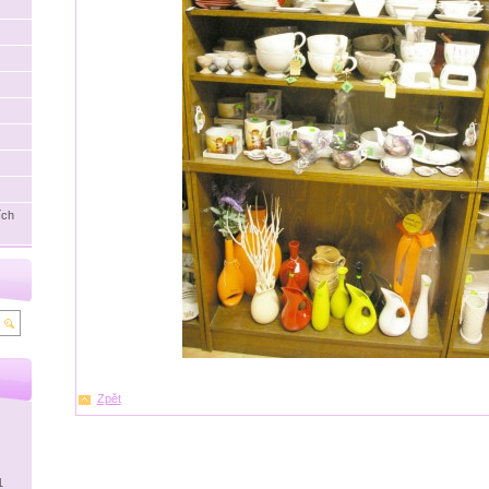
ích
Zpět
1