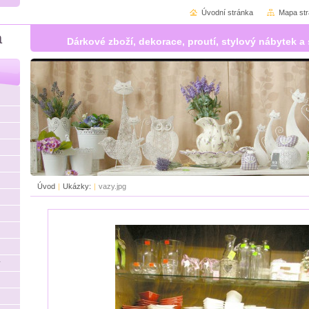
Úvodní stránka
Mapa st
á
Dárkové zboží, dekorace, proutí, stylový nábytek
Úvod
|
Ukázky:
|
vazy.jpg
y