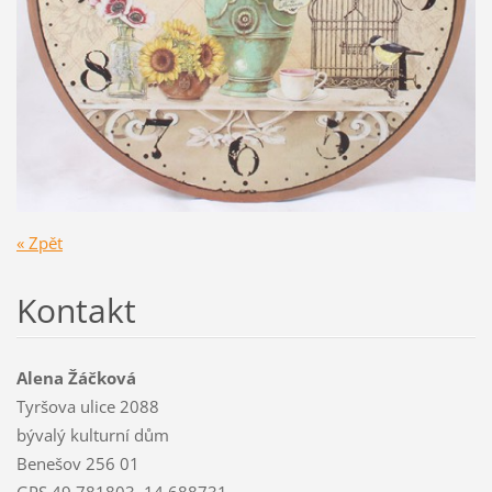
« Zpět
Kontakt
Alena Žáčková
Tyršova ulice 2088
bývalý kulturní dům
Benešov 256 01
GPS 49.781803, 14.688731