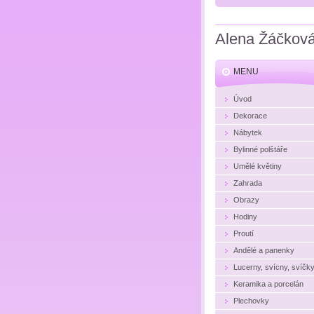
Alena Žáčkov
MENU
Úvod
Dekorace
Nábytek
Bylinné polštáře
Umělé květiny
Zahrada
Obrazy
Hodiny
Proutí
Andělé a panenky
Lucerny, svícny, svíčk
Keramika a porcelán
Plechovky