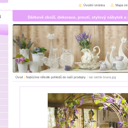
Úvodní stránka
Mapa st
á
Dárkové zboží, dekorace, proutí, stylový nábytek
Úvod
|
Nabízíme několik pohledů do naší prodejny
|
tak takhle brana.jpg
y