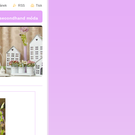
ránek
RSS
Tisk
 a secondhand móda