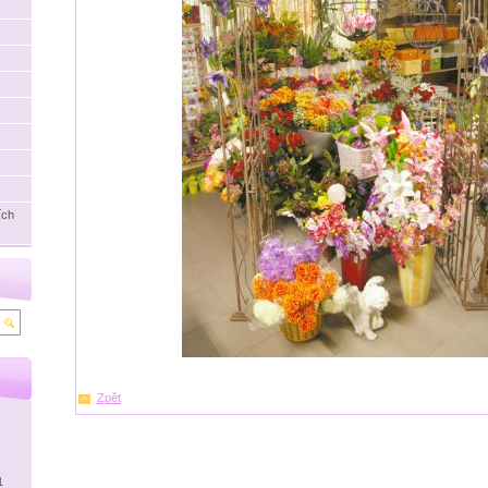
ích
Zpět
1