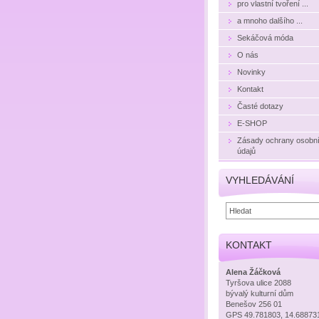
pro vlastní tvoření ...
a mnoho dalšího ...
Sekáčová móda
O nás
Novinky
Kontakt
Časté dotazy
E-SHOP
Zásady ochrany osobn
údajů
VYHLEDÁVÁNÍ
KONTAKT
Alena Žáčková
Tyršova ulice 2088
bývalý kulturní dům
Benešov 256 01
GPS 49.781803, 14.68873