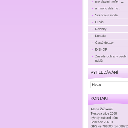
pro vlastní tvoření ...
a mnoho dalšího ...
Sekáčová móda
O nás
Novinky
Kontakt
Časté dotazy
E-SHOP
Zásady ochrany osobn
údajů
VYHLEDÁVÁNÍ
KONTAKT
Alena Žáčková
Tyršova ulice 2088
bývalý kulturní dům
Benešov 256 01
GPS 49.781803, 14.68873