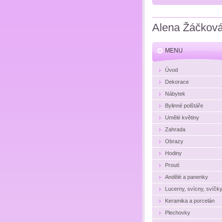
Alena Žáčkov
MENU
Úvod
Dekorace
Nábytek
Bylinné polštáře
Umělé květiny
Zahrada
Obrazy
Hodiny
Proutí
Andělé a panenky
Lucerny, svícny, svíčk
Keramika a porcelán
Plechovky