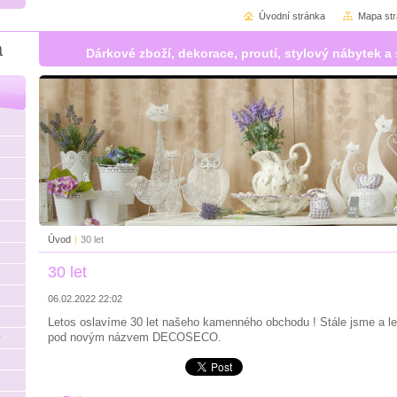
Úvodní stránka
Mapa st
á
Dárkové zboží, dekorace, proutí, stylový nábytek
Úvod
|
30 let
30 let
06.02.2022 22:02
Letos oslavíme 30 let našeho kamenného obchodu ! Stále jsme a le
pod novým názvem DECOSECO.
y