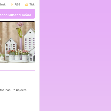
ránek
RSS
Tisk
 a secondhand móda
tos nás už najdete