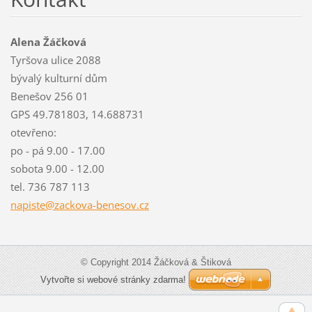
Alena Žáčková
Tyršova ulice 2088
bývalý kulturní dům
Benešov 256 01
GPS 49.781803, 14.688731
otevřeno:
po - pá 9.00 - 17.00
sobota 9.00 - 12.00
tel. 736 787 113
napiste@
zackova-
benesov.
cz
© Copyright 2014 Žáčková & Štiková
Vytvořte si webové stránky zdarma!