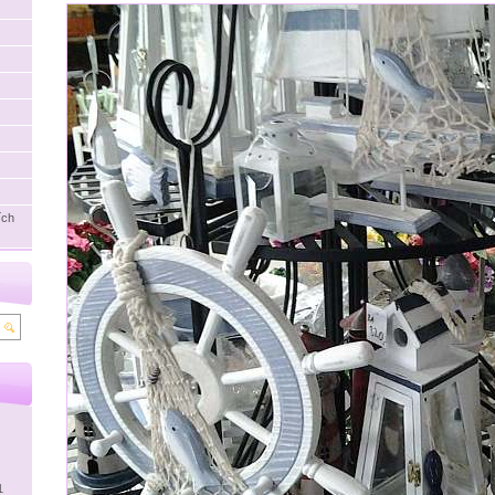
ích
1