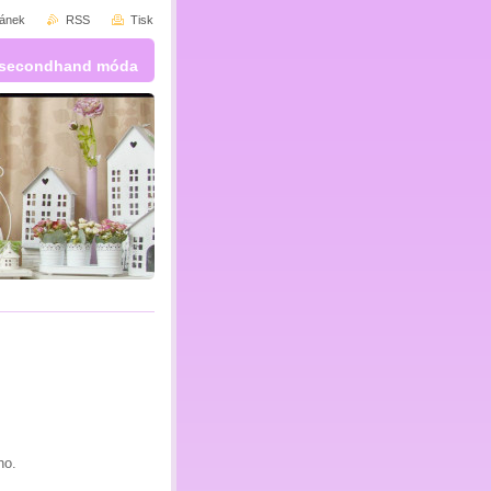
ránek
RSS
Tisk
 a secondhand móda
ho.