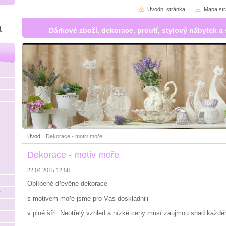
Úvodní stránka
Mapa st
á
Dárkové zboží, dekorace, proutí, stylový nábytek
Úvod
|
Dekorace - motiv moře
Dekorace - motiv moře
22.04.2015 12:58
Oblíbené dřevěné dekorace
y
s motivem moře jsme pro Vás doskladnili
v plné šíři. Neotřelý vzhled a nízké ceny musí zaujmou snad každé