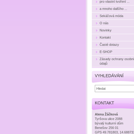
pro vlastní tvoření ...
a mnoho dalšího ...
Sekáčová móda
O nás
Novinky
Kontakt
Časté dotazy
E-SHOP
Zásady ochrany osobn
údajů
VYHLEDÁVÁNÍ
KONTAKT
Alena Žáčková
Tyršova ulice 2088
bývalý kulturní dům
Benešov 256 01
GPS 49.781803, 14.68873