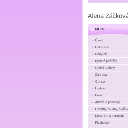
Alena Žáčkov
MENU
Úvod
Dekorace
Nábytek
Bylinné polštáře
Umělé květiny
Zahrada
Obrazy
Hodiny
Proutí
Andělé a panenky
Lucerny, svícny, svíčk
Keramika a porcelán
Plechovky