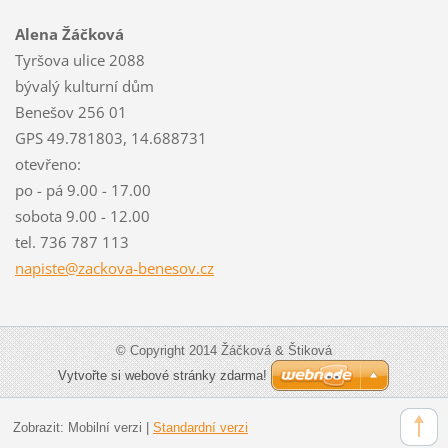
Alena Žáčková
Tyršova ulice 2088
bývalý kulturní dům
Benešov 256 01
GPS 49.781803, 14.688731
otevřeno:
po - pá 9.00 - 17.00
sobota 9.00 - 12.00
tel. 736 787 113
napiste@
zackova-
benesov.
cz
© Copyright 2014 Žáčková & Štiková
Vytvořte si webové stránky zdarma!
Zobrazit:
Mobilní verzi
|
Standardní verzi