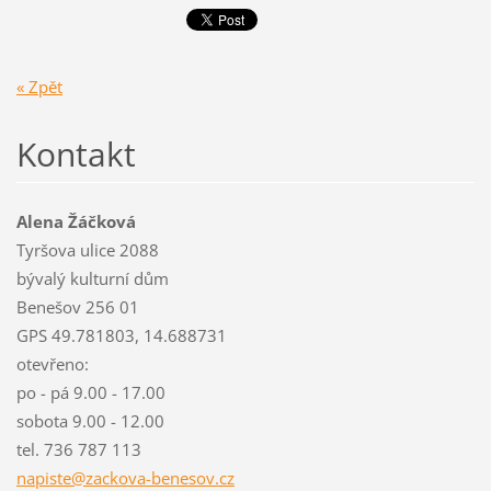
« Zpět
Kontakt
Alena Žáčková
Tyršova ulice 2088
bývalý kulturní dům
Benešov 256 01
GPS 49.781803, 14.688731
otevřeno:
po - pá 9.00 - 17.00
sobota 9.00 - 12.00
tel. 736 787 113
napiste@
zackova-
benesov.
cz