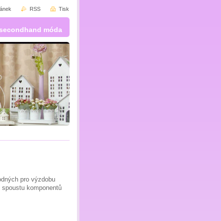
ránek
RSS
Tisk
 a secondhand móda
hodných pro výzdobu
ás spoustu komponentů