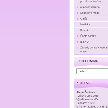
pro vlastní tvoření ...
a mnoho dalšího ...
Sekáčová móda
O nás
Novinky
Kontakt
Časté dotazy
E-SHOP
Zásady ochrany osobn
údajů
VYHLEDÁVÁNÍ
KONTAKT
Alena Žáčková
Tyršova ulice 2088
bývalý kulturní dům
Benešov 256 01
GPS 49.781803, 14.68873