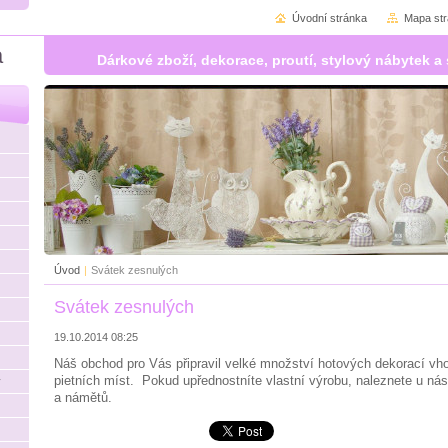
Úvodní stránka
Mapa st
á
Dárkové zboží, dekorace, proutí, stylový nábytek
Úvod
|
Svátek zesnulých
Svátek zesnulých
19.10.2014 08:25
Náš obchod pro Vás připravil velké množství hotových dekorací v
pietních míst. Pokud upřednostníte vlastní výrobu, naleznete u n
y
a námětů.