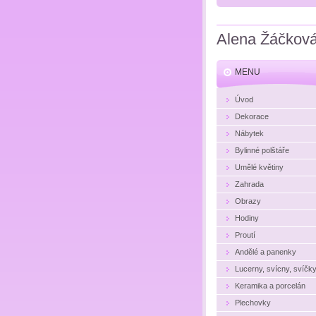
Alena Žáčkov
MENU
Úvod
Dekorace
Nábytek
Bylinné polštáře
Umělé květiny
Zahrada
Obrazy
Hodiny
Proutí
Andělé a panenky
Lucerny, svícny, svíčk
Keramika a porcelán
Plechovky