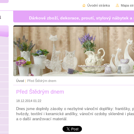
Úvodní stránka
Mapa st
á
Dárkové zboží, dekorace, proutí, stylový nábytek
Úvod
|
Před Štědrým dnem
Před Štědrým dnem
18.12.2014 01:22
Dnes jsme doplnily zásoby o nezbytné vánoční doplňky: františky, 
hvězdy, textilní i keramické andílky, vánoční ozdoby skleněné i pla
y
a o další aranžovací materiál.