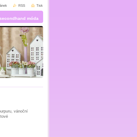
ránek
RSS
Tisk
 a secondhand móda
purpuru, vánoční
stové