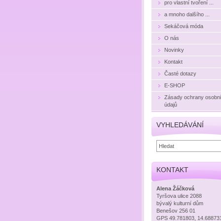
pro vlastní tvoření ...
a mnoho dalšího ...
Sekáčová móda
O nás
Novinky
Kontakt
Časté dotazy
E-SHOP
Zásady ochrany osobn
údajů
VYHLEDÁVÁNÍ
KONTAKT
Alena Žáčková
Tyršova ulice 2088
bývalý kulturní dům
Benešov 256 01
GPS 49.781803, 14.68873