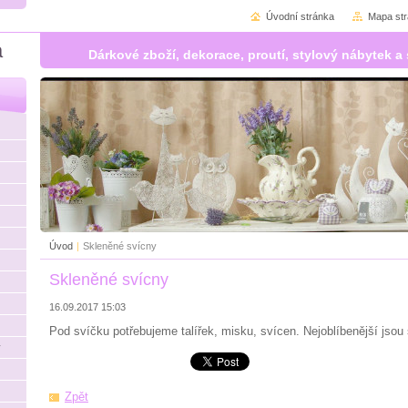
Úvodní stránka
Mapa st
á
Dárkové zboží, dekorace, proutí, stylový nábytek
Úvod
|
Skleněné svícny
Skleněné svícny
16.09.2017 15:03
Pod svíčku potřebujeme talířek, misku, svícen. Nejoblíbenější jsou
y
Zpět