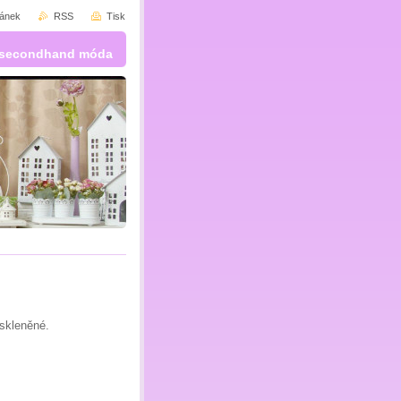
ránek
RSS
Tisk
 a secondhand móda
 skleněné.