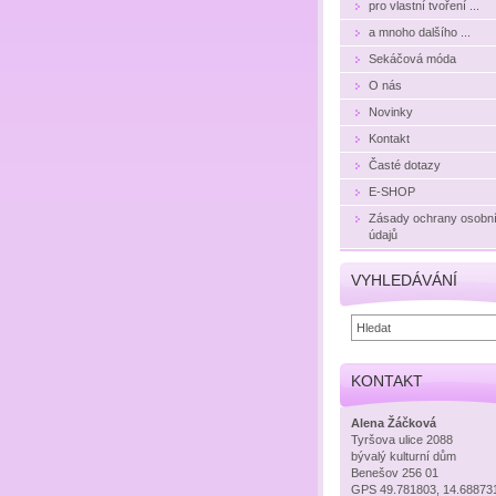
pro vlastní tvoření ...
a mnoho dalšího ...
Sekáčová móda
O nás
Novinky
Kontakt
Časté dotazy
E-SHOP
Zásady ochrany osobn
údajů
VYHLEDÁVÁNÍ
KONTAKT
Alena Žáčková
Tyršova ulice 2088
bývalý kulturní dům
Benešov 256 01
GPS 49.781803, 14.68873