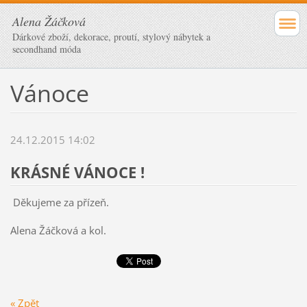
Alena Žáčková
Dárkové zboží, dekorace, proutí, stylový nábytek a
secondhand móda
Vánoce
24.12.2015 14:02
KRÁSNÉ VÁNOCE !
Děkujeme za přízeň.
Alena Žáčková a kol.
« Zpět