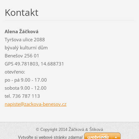
Kontakt
Alena Žáčková
Tyršova ulice 2088
bývalý kulturní dům
Benešov 256 01
GPS 49.781803, 14.688731
otevřeno:
po - pá 9.00 - 17.00
sobota 9.00 - 12.00
tel. 736 787 113
napiste@
zackova-
benesov.
cz
© Copyright 2014 Žáčková & Štiková
Vytvořte si webové stránky zdarma!