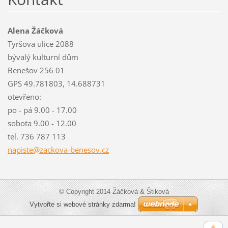
Alena Žáčková
Tyršova ulice 2088
bývalý kulturní dům
Benešov 256 01
GPS 49.781803, 14.688731
otevřeno:
po - pá 9.00 - 17.00
sobota 9.00 - 12.00
tel. 736 787 113
napiste@
zackova-
benesov.
cz
© Copyright 2014 Žáčková & Štiková
Vytvořte si webové stránky zdarma!