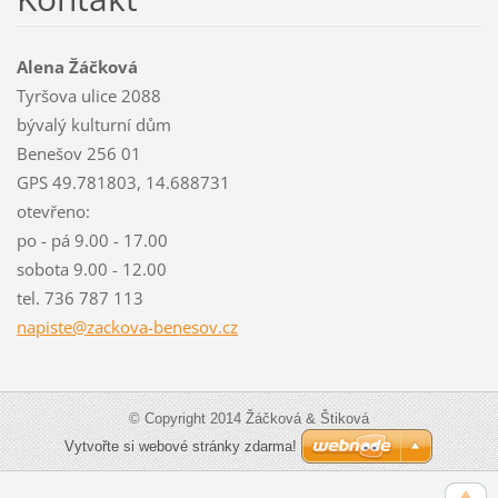
Alena Žáčková
Tyršova ulice 2088
bývalý kulturní dům
Benešov 256 01
GPS 49.781803, 14.688731
otevřeno:
po - pá 9.00 - 17.00
sobota 9.00 - 12.00
tel. 736 787 113
napiste@
zackova-
benesov.
cz
© Copyright 2014 Žáčková & Štiková
Vytvořte si webové stránky zdarma!