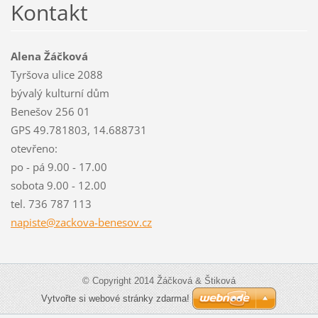
Kontakt
Alena Žáčková
Tyršova ulice 2088
bývalý kulturní dům
Benešov 256 01
GPS 49.781803, 14.688731
otevřeno:
po - pá 9.00 - 17.00
sobota 9.00 - 12.00
tel. 736 787 113
napiste@
zackova-
benesov.
cz
© Copyright 2014 Žáčková & Štiková
Vytvořte si webové stránky zdarma!