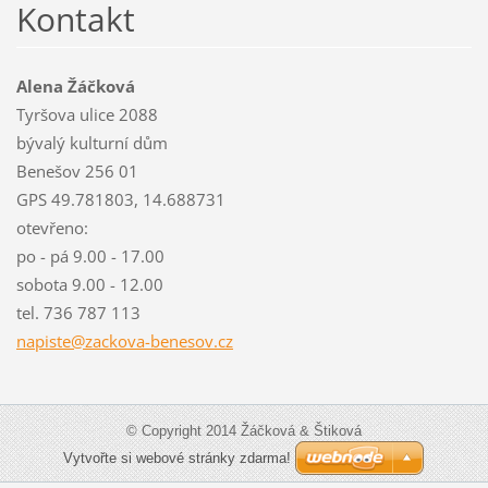
Kontakt
Alena Žáčková
Tyršova ulice 2088
bývalý kulturní dům
Benešov 256 01
GPS 49.781803, 14.688731
otevřeno:
po - pá 9.00 - 17.00
sobota 9.00 - 12.00
tel. 736 787 113
napiste@
zackova-
benesov.
cz
© Copyright 2014 Žáčková & Štiková
Vytvořte si webové stránky zdarma!