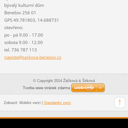
bývalý kulturní dům
Benešov 256 01
GPS 49.781803, 14.688731
otevřeno:
po - pá 9.00 - 17.00
sobota 9.00 - 12.00
tel. 736 787 113
napiste@
zackova-
benesov.
cz
© Copyright 2014 Žáčková & Štiková
Tvorba www stránek zdarma
Zobrazit:
Mobilní verzi
|
Standardní verzi