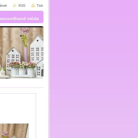
ránek
RSS
Tisk
 a secondhand móda