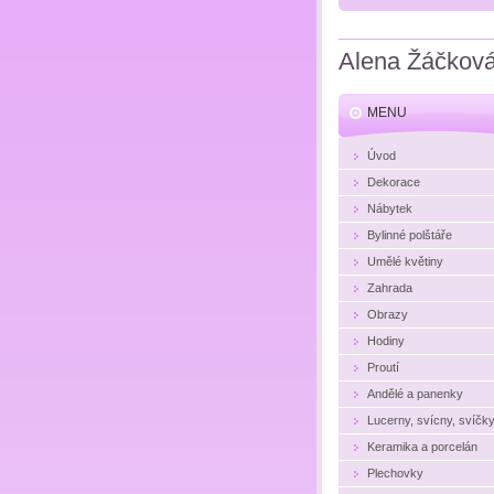
Alena Žáčkov
MENU
Úvod
Dekorace
Nábytek
Bylinné polštáře
Umělé květiny
Zahrada
Obrazy
Hodiny
Proutí
Andělé a panenky
Lucerny, svícny, svíčk
Keramika a porcelán
Plechovky