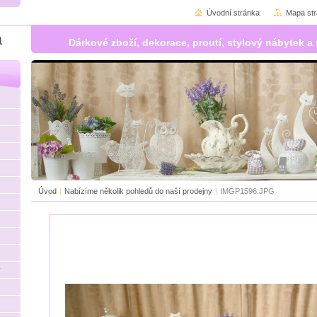
Úvodní stránka
Mapa st
á
Dárkové zboží, dekorace, proutí, stylový nábytek
Úvod
|
Nabízíme několik pohledů do naší prodejny
|
IMGP1596.JPG
y