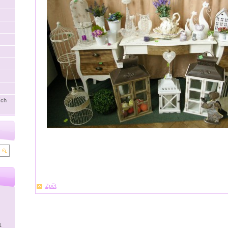
ích
Zpět
1