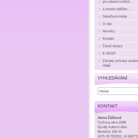
pro vlastní tvoření ...
a mnoho dalšího ...
Sekáčová móda
O nás
Novinky
Kontakt
Časté dotazy
E-SHOP
Zásady ochrany osobn
údajů
VYHLEDÁVÁNÍ
KONTAKT
Alena Žáčková
Tyršova ulice 2088
bývalý kulturní dům
Benešov 256 01
GPS 49.781803, 14.68873