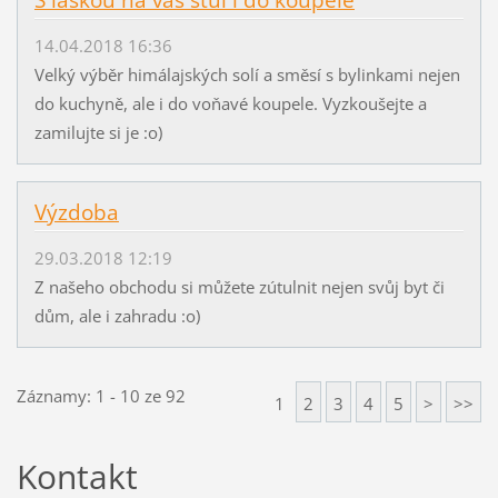
S láskou na váš stůl i do koupele
14.04.2018 16:36
Velký výběr himálajských solí a směsí s bylinkami nejen
do kuchyně, ale i do voňavé koupele. Vyzkoušejte a
zamilujte si je :o)
Výzdoba
29.03.2018 12:19
Z našeho obchodu si můžete zútulnit nejen svůj byt či
dům, ale i zahradu :o)
Záznamy: 1 - 10 ze 92
1
2
3
4
5
>
>>
Kontakt