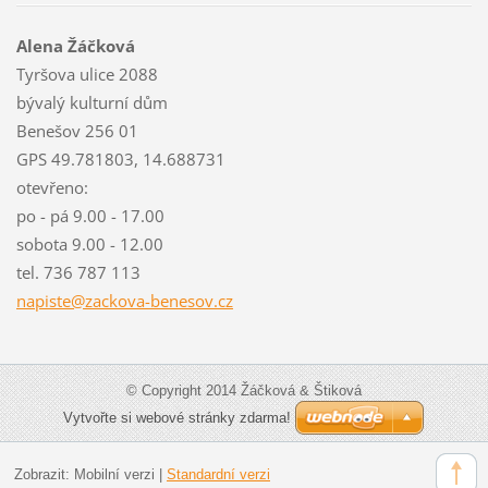
Alena Žáčková
Tyršova ulice 2088
bývalý kulturní dům
Benešov 256 01
GPS 49.781803, 14.688731
otevřeno:
po - pá 9.00 - 17.00
sobota 9.00 - 12.00
tel. 736 787 113
napiste@
zackova-
benesov.
cz
© Copyright 2014 Žáčková & Štiková
Vytvořte si webové stránky zdarma!
Zobrazit:
Mobilní verzi
|
Standardní verzi