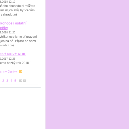
3.2018 12:19
ašeho obchodu si můžete
lnit nejen svůj byt či dům,
i zahradu :o)
ikonoce i ostatní
rečky
3.2018 21:20
Velikonoce jsme připraveni
ejen na ně. Přijďte se sami
svědčit :o)
ZKÝ NOVÝ ROK
2.2017 12:23
jeme hezký rok 2018 !
chny články
2
3
4
5