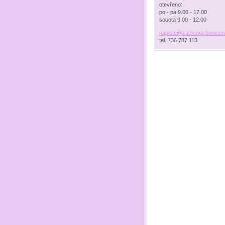
otevřeno:
po - pá 9.00 - 17.00
sobota 9.00 - 12.00
napiste@
zackova-
benesov
tel. 736 787 113