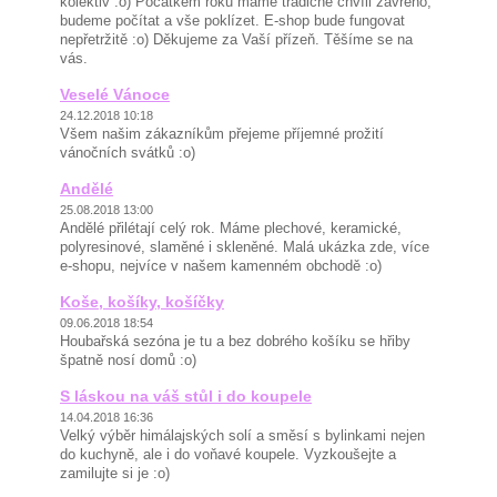
kolektiv :o) Počátkem roku máme tradičně chvíli zavřeno,
budeme počítat a vše poklízet. E-shop bude fungovat
nepřetržitě :o) Děkujeme za Vaší přízeň. Těšíme se na
vás.
Veselé Vánoce
24.12.2018 10:18
Všem našim zákazníkům přejeme příjemné prožití
vánočních svátků :o)
Andělé
25.08.2018 13:00
Andělé přilétají celý rok. Máme plechové, keramické,
polyresinové, slaměné i skleněné. Malá ukázka zde, více
e-shopu, nejvíce v našem kamenném obchodě :o)
Koše, košíky, košíčky
09.06.2018 18:54
Houbařská sezóna je tu a bez dobrého košíku se hřiby
špatně nosí domů :o)
S láskou na váš stůl i do koupele
14.04.2018 16:36
Velký výběr himálajských solí a směsí s bylinkami nejen
do kuchyně, ale i do voňavé koupele. Vyzkoušejte a
zamilujte si je :o)