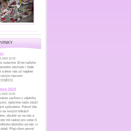
VINKY
let
2.2022 22:02
os oslavíme 30 let našeho
enného obchodu ! Stále
e a letos nás už najdete
 novým názvem
COSECO.
noce 2020
1.2020 10:03
máme zavřeno z vládního
ízení, nabízíme naše zboží
ým způsobem. Pokud Vás
o na nových fotkách
jme, obraťte se na nás a
ete mít radost pro sebe či
 někoho blízkého od nás i v
o době. Přeji všem pevné