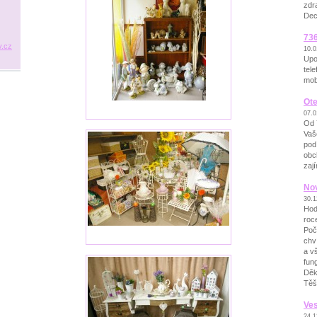
zdr
Dec
736
.
cz
10.0
Upo
tel
mobi
Ot
07.0
Od 
Vaše
pod
obc
zaj
No
30.1
Hod
roce
Poč
chv
a v
fung
Děk
Těš
Ve
24.1