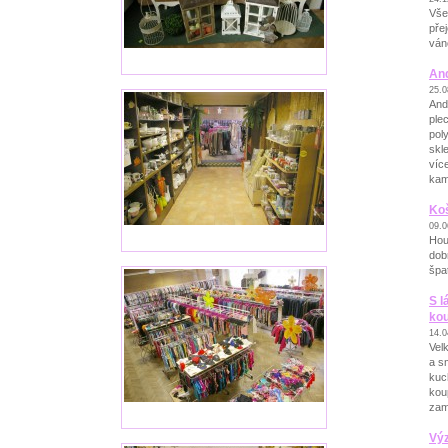
Vše
pře
ván
An
25.0
And
ple
pol
skl
víc
kam
Koš
09.0
Hou
dob
špa
S l
ko
14.0
Vel
a s
kuc
kou
zami
Vý