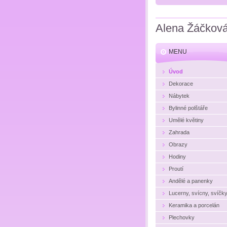
Alena Žáčkov
MENU
Úvod
Dekorace
Nábytek
Bylinné polštáře
Umělé květiny
Zahrada
Obrazy
Hodiny
Proutí
Andělé a panenky
Lucerny, svícny, svíčk
Keramika a porcelán
Plechovky