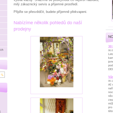
milý zákaznický servis a příjemné prostředí.
Přijďte se přesvědčit, budete příjemně překvapeni.
Nabízíme několik pohledů do naší
prodejny
NO
30 
ích
06.0
Let
kam
jsm
pod
DE
Vá
06.1
Ač 
nař
nov
něc
zau
můž
pro
tét
1