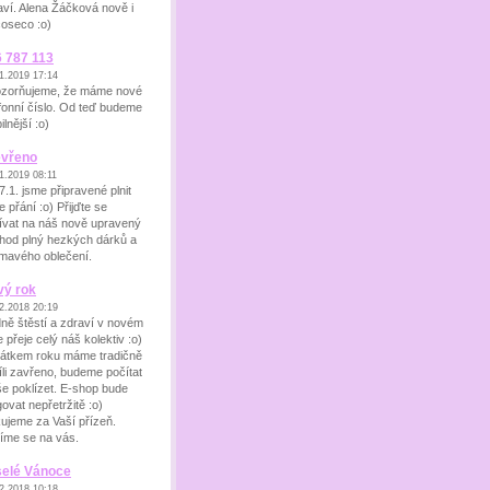
aví. Alena Žáčková nově i
oseco :o)
 787 113
1.2019 17:14
zorňujeme, že máme nové
efonní číslo. Od teď budeme
lnější :o)
evřeno
1.2019 08:11
7.1. jsme připravené plnit
 přání :o) Přijďte se
ívat na náš nově upravený
hod plný hezkých dárků a
ímavého oblečení.
vý rok
2.2018 20:19
ně štěstí a zdraví v novém
 přeje celý náš kolektiv :o)
átkem roku máme tradičně
íli zavřeno, budeme počítat
še poklízet. E-shop bude
ovat nepřetržitě :o)
ujeme za Vaší přízeň.
íme se na vás.
selé Vánoce
2.2018 10:18