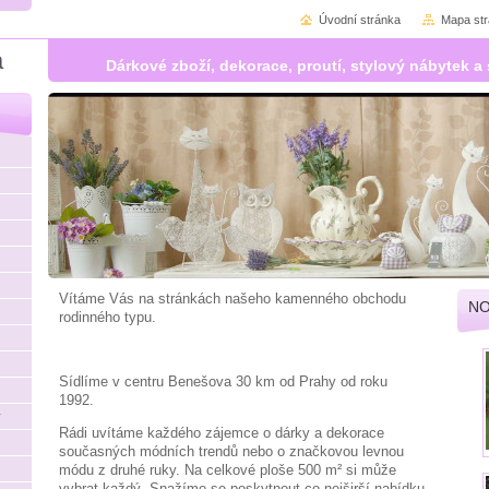
Úvodní stránka
Mapa st
á
Dárkové zboží, dekorace, proutí, stylový nábytek
Vítáme Vás na stránkách našeho kamenného obchodu
NO
rodinného typu.
Sídlíme v centru Benešova 30 km od Prahy od roku
1992.
y
Rádi uvítáme každého zájemce o dárky a dekorace
současných módních trendů nebo o značkovou levnou
módu z druhé ruky. Na celkové ploše 500 m² si může
vybrat každý. Snažíme se poskytnout co nejširší nabídku,