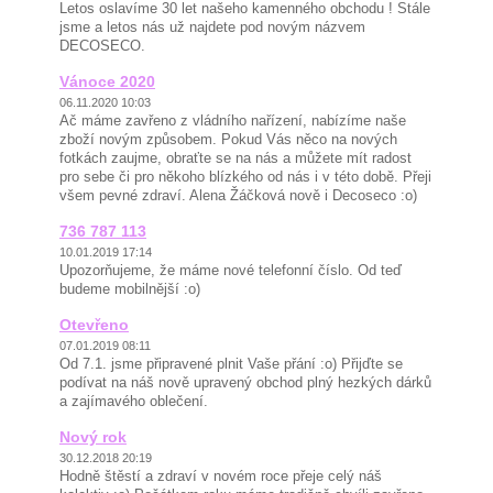
Letos oslavíme 30 let našeho kamenného obchodu ! Stále
jsme a letos nás už najdete pod novým názvem
DECOSECO.
Vánoce 2020
06.11.2020 10:03
Ač máme zavřeno z vládního nařízení, nabízíme naše
zboží novým způsobem. Pokud Vás něco na nových
fotkách zaujme, obraťte se na nás a můžete mít radost
pro sebe či pro někoho blízkého od nás i v této době. Přeji
všem pevné zdraví. Alena Žáčková nově i Decoseco :o)
736 787 113
10.01.2019 17:14
Upozorňujeme, že máme nové telefonní číslo. Od teď
budeme mobilnější :o)
Otevřeno
07.01.2019 08:11
Od 7.1. jsme připravené plnit Vaše přání :o) Přijďte se
podívat na náš nově upravený obchod plný hezkých dárků
a zajímavého oblečení.
Nový rok
30.12.2018 20:19
Hodně štěstí a zdraví v novém roce přeje celý náš