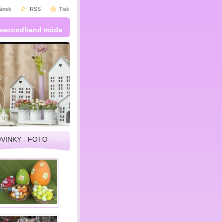
ránek
RSS
Tisk
 a secondhand móda
VINKY - FOTO