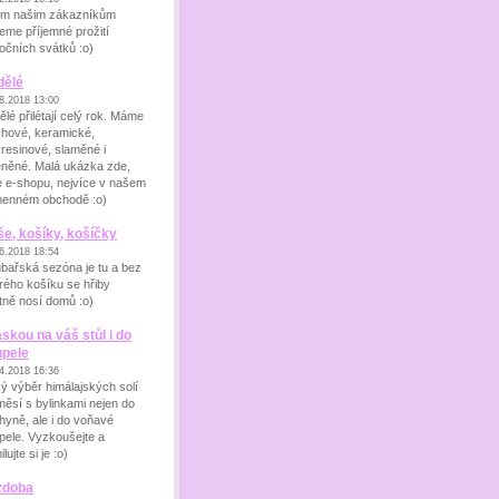
m našim zákazníkům
jeme příjemné prožití
očních svátků :o)
dělé
8.2018 13:00
ělé přilétají celý rok. Máme
chové, keramické,
yresinové, slaměné i
eněné. Malá ukázka zde,
e e-shopu, nejvíce v našem
enném obchodě :o)
e, košíky, košíčky
6.2018 18:54
bařská sezóna je tu a bez
rého košíku se hřiby
tně nosí domů :o)
áskou na váš stůl i do
upele
4.2018 16:36
ký výběr himálajských solí
měsí s bylinkami nejen do
hyně, ale i do voňavé
pele. Vyzkoušejte a
lujte si je :o)
zdoba