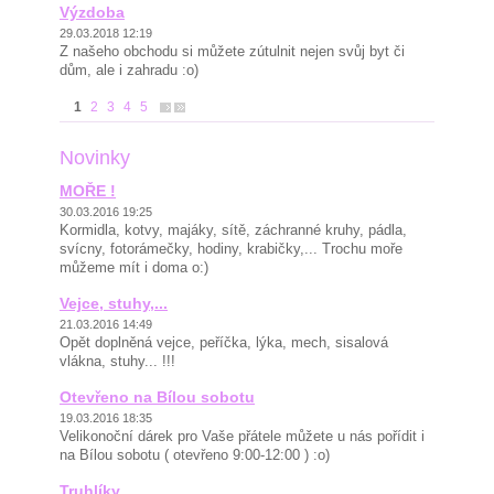
Výzdoba
29.03.2018 12:19
Z našeho obchodu si můžete zútulnit nejen svůj byt či
dům, ale i zahradu :o)
1
2
3
4
5
Novinky
MOŘE !
30.03.2016 19:25
Kormidla, kotvy, majáky, sítě, záchranné kruhy, pádla,
svícny, fotorámečky, hodiny, krabičky,... Trochu moře
můžeme mít i doma o:)
Vejce, stuhy,...
21.03.2016 14:49
Opět doplněná vejce, peříčka, lýka, mech, sisalová
vlákna, stuhy... !!!
Otevřeno na Bílou sobotu
19.03.2016 18:35
Velikonoční dárek pro Vaše přátele můžete u nás pořídit i
na Bílou sobotu ( otevřeno 9:00-12:00 ) :o)
Truhlíky