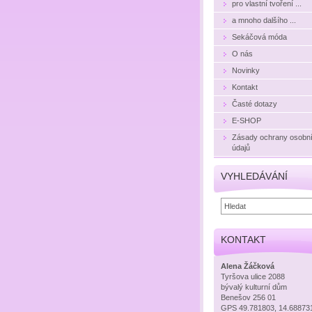
pro vlastní tvoření ...
a mnoho dalšího ...
Sekáčová móda
O nás
Novinky
Kontakt
Časté dotazy
E-SHOP
Zásady ochrany osobn
údajů
VYHLEDÁVÁNÍ
KONTAKT
Alena Žáčková
Tyršova ulice 2088
bývalý kulturní dům
Benešov 256 01
GPS 49.781803, 14.68873